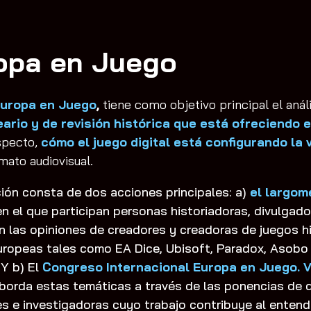
opa en Juego
uropa en Juego
,
tiene como objetivo principal el anál
deario y de revisión histórica que está ofreciendo
specto,
cómo el juego digital está configurando la 
mato audiovisual.
ción consta de dos acciones principales: a)
el largom
 el que participan personas historiadoras, divulgado
n las opiniones de creadores y creadoras de juegos 
ropeas tales como EA Dice, Ubisoft, Paradox, Asobo S
 Y b) El
Congreso Internacional Europa en Juego. V
borda estas temáticas a través de las ponencias de d
es e investigadoras cuyo trabajo contribuye al entend