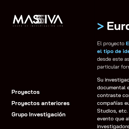
>
Eur
El proyecto
E
el tipo de i
desde este a
particular for
Su investiga
documental en
Proyectos
contraste co
compañías eu
Proyectos anteriores
Studios, etc.
Grupo Investigación
evento que a
investigador