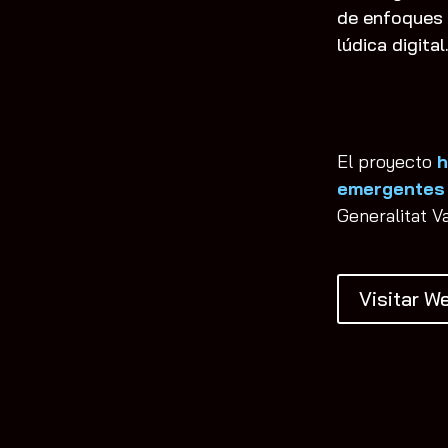
de enfoques h
lúdica digital
El proyecto
h
emergentes
Generalitat V
Visitar W